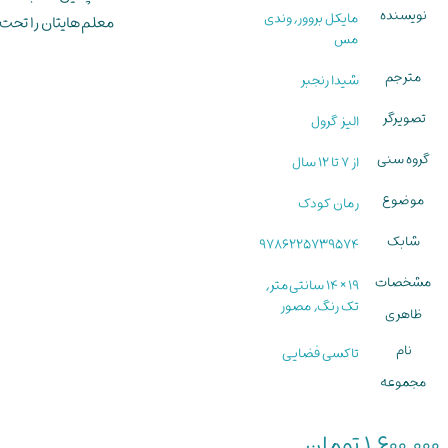
نویسنده
مایکل بروور, وندی
معلم‌هایتان را تحت ت
مس
مترجم
شیدا رنجبر
تصویرگر
الیز گرول
گروه سنی
از 7 تا 12 سال
موضوع
رمان کودک
شابک
9786225739574
مشخصات
19 × 14 سانتی‌متر,
تک رنگ, مصور
ظاهری
نام
تاکسی فضایی
مجموعه
1,600,000
تومان