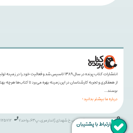
انتشارات کتاب پرنده در سال ۱۳۸۹ تاسیس شد و فعالیت خود
از همفکری و تجربه کارشناسان در این زمینه بهره می‌برد تا کتاب‌ها هرچه ب
برسند…
درباره ما بیشتر بدانید >
تهران، خ انقلاب، خ فخررازی، خ شهدای ژاندارمری، پ63، واحد7
25712 021
ارتباط با پشتیبان