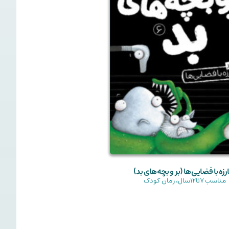
رزه با فضایی‌ها (بر و بچه‌های بد)
گازهای 
مناسب
7تا12سال
،
رمان کودک
منا