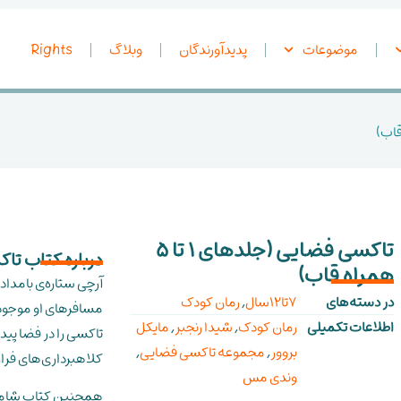
موضوعات
پدیدآورندگان
وبلاگ
Rights
تاکسی فضایی (جلدهای 1 تا 5
درباره کتاب تاکسی فض
همراه قاب)
آرچی ستاره‌ی بامدا
در دسته‌های
7تا12سال
,
رمان کودک
مسافرهای او موجودا
اطلاعات تکمیلی
رمان کودک
,
شیدا رنجبر
,
مایکل
تاکسی را در فضا پیدا
بروور
,
مجموعه تاکسی فضایی
,
کلاهبرداری‌های فرار
وندی مس
همچنین کتاب شامل