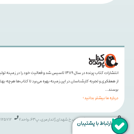
انتشارات کتاب پرنده در سال ۱۳۸۹ تاسیس شد و فعالیت خود
از همفکری و تجربه کارشناسان در این زمینه بهره می‌برد تا کتاب‌ها هرچه ب
برسند…
درباره ما بیشتر بدانید >
تهران، خ انقلاب، خ فخررازی، خ شهدای ژاندارمری، پ63، واحد7
25712 021
ارتباط با پشتیبان