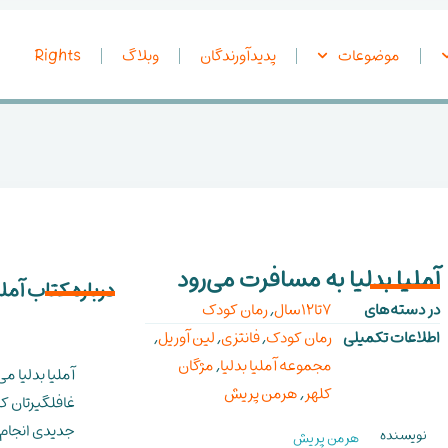
موضوعات
پدیدآورندگان
وبلاگ
Rights
آملیا بدلیا به مسافرت می‌رود
درباره کتاب آمل
در دسته‌های
7تا12سال
,
رمان کودک
اطلاعات تکمیلی
رمان کودک
,
فانتزی
,
لین آوریل
,
مجموعه آملیا بدلیا
,
مژگان
آملیا بدلیا م
کلهر
,
هرمن پریش
غافلگیرتان کن
جدیدی انجام 
نویسنده
هرمن پریش