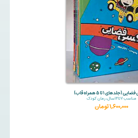
ی (جلدهای 1 تا 5 همراه قاب)
مبارزه ب
مناسب
7تا12سال
،
رمان کودک
منا
1,600,000
تومان