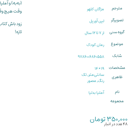
(به‌به) و آم
مترجم
مژگان کلهر
وقت هیچ وق
تصویرگر
لین آوریل
زود باش کتاب ر
تازه!
گروه سنی
از 7 تا 12 سال
موضوع
رمان کودک
شابک
9786006860558
مشخصات
19 × 14
سانتی‌متر, تک
ظاهری
رنگ, مصور
نام
آملیا بدلیا
مجموعه
350,000
تومان
48 عدد در انبار