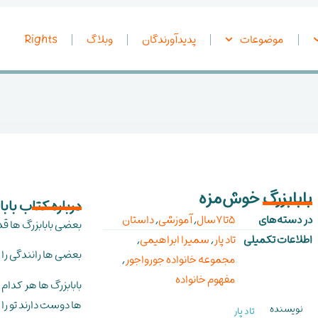
موضوعات
پدیدآورندگان
وبلاگ
Rights
بابابزرگ خوش‌مزه
درباره کتاب با
در دسته‌های
5تا7سال
,
آموزشی
,
داستان
بعضی بابابزرگ ها قد
اطلاعات تکمیلی
تاد پار
,
سمیرا ابراهیمی
,
بعضی ها رانندگی را
مجموعه خانواده جورواجور
,
مفهوم خانواده
بابابزرگ ها هر کدام
ها دوست دارند تو ر
نویسنده
تاد پار