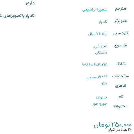
داری.
مترجم
سمیرا ابراهیمی
تاد پار با تصویرهای 
تصویرگر
تاد پار
گروه سنی
از 5 تا 7 سال
موضوع
آموزشی,
داستان
شابک
9786006860251
مشخصات
19 × 19 سانتی
متر
ظاهری
نام
خانواده
جورواجور
مجموعه
250,000
تومان
20 عدد در انبار