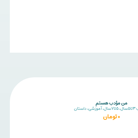
من مؤدب هستم
3تا5سال
،
5تا7سال
،
آموزشی
،
داستان
مناسب
3تا5سال
0
تومان