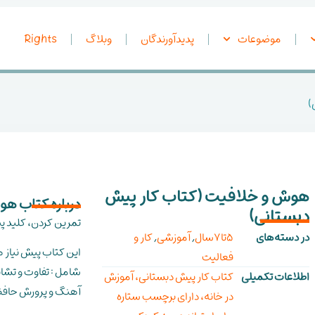
موضوعات
پدیدآورندگان
وبلاگ
Rights
)
هوش و خلافیت (کتاب کار پیش
درباره کتاب ه
دبستانی)
تمرین کردن، کلید
در دسته‌های
5تا7سال
,
آموزشی
,
کار و
این کتاب پیش نیاز ه
فعالیت
شامل : تفاوت و تشا
اطلاعات تکمیلی
کتاب کار پیش دبستانی، آموزش
آهنگ و پرورش حافظه
در خانه، دارای برچسب ستاره