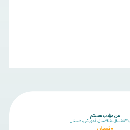
من مؤدب هستم
3تا5سال
،
5تا7سال
،
آموزشی
،
داستان
مناسب
3تا5سال
0
تومان