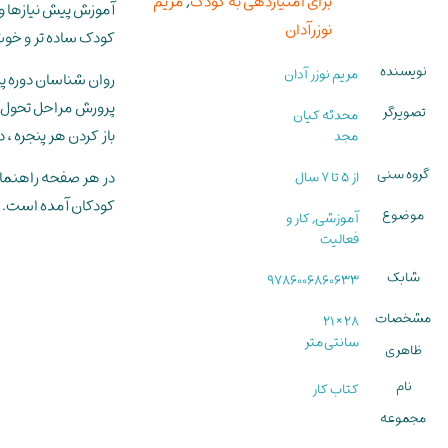
برای امتیازدهی به کودک
,
مریم
آموزش پیش نیازها و 
نوزرآدان
کودک ساده تر و خوش
نویسنده
مریم نوزر آدان
روان شناسان دوره پی
پرورش مراحل تحول ذه
تصویرگر
محدثه کیان
باز کردن هر پنجره ، 
مجد
گروه سنی
در هر صفحه راهنمای
از 5 تا 7 سال
کودکان آمده است.
موضوع
آموزشی, کار و
فعالیت
شابک
9786006860633
مشخصات
28 × 21
سانتی‌متر
ظاهری
نام
کتاب کار
مجموعه