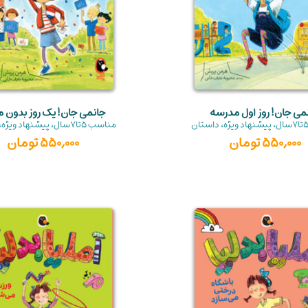
می جان! روز اول مدرسه
جانمی جان! یک روز بدون
تا7سال
،
پیشنهاد ویژه
،
داستان
مناسب
5تا7سال
،
پیشنهاد ویژه
،
550,000
تومان
550,000
تومان