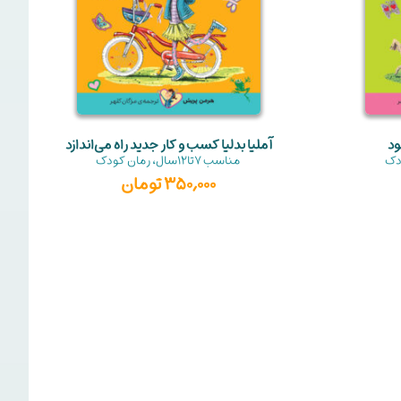
ود
آملیا بدلیا کسب‌ و‌ کار جدید راه‌ می‌اندازد
دک
مناسب
7تا12سال
،
رمان کودک
350,000
تومان