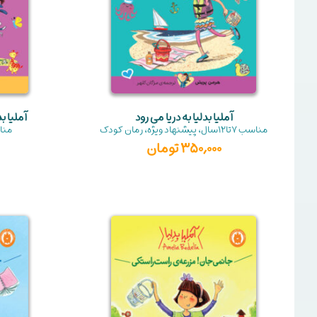
آملیا بدلیا به دریا می رود
آملیا 
مناسب
7تا12سال
،
پیشنهاد ویژه
،
رمان کودک
منا
350,000
تومان