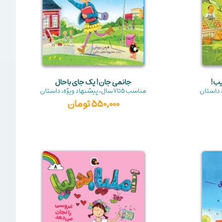
یب!
جانمی جان! یک جای باحال
داستان
مناسب
5تا7سال
،
پیشنهاد ویژه
،
داستان
550,000
تومان