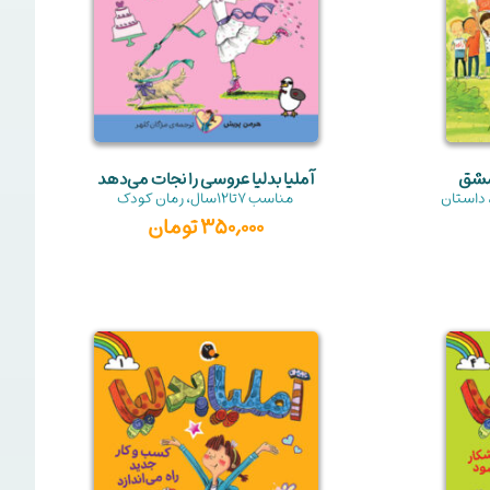
 مشق
آملیا بدلیا عروسی را نجات می‌دهد
داستان
مناسب
7تا12سال
،
رمان کودک
350,000
تومان