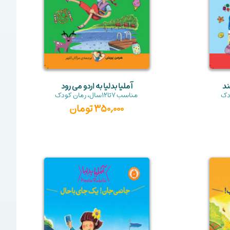
ند
آملیا بدلیا به اردو می رود
دک
مناسب
7تا12سال
،
رمان کودک
350,000
تومان