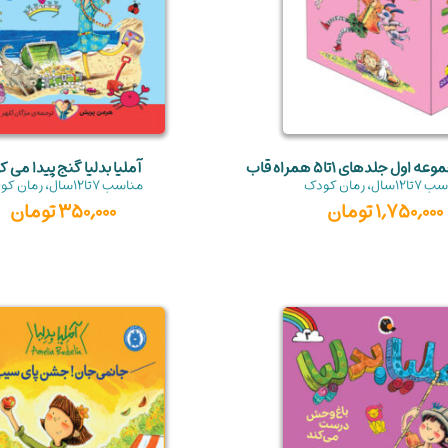
 اول جلدهای 1تا5 همراه قاب
آملیا بدلیا گنج پیدا می ک
سب
7تا12سال
،
رمان کودک
مناسب
7تا12سال
،
رمان کو
1,750,000
تومان
350,000
تومان