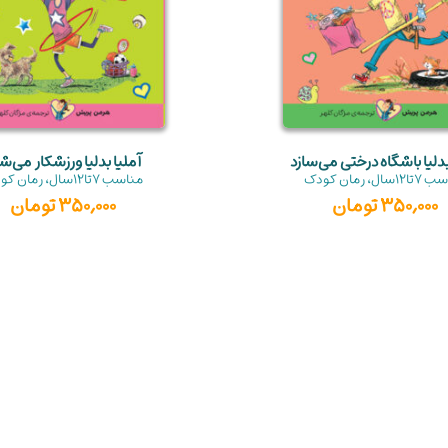
بدلیا باشگاه درختی می‌سازد
آملیا بدلیا ورزشکار می‌ش
سب
7تا12سال
،
رمان کودک
مناسب
7تا12سال
،
رمان کو
350,000
تومان
350,000
تومان