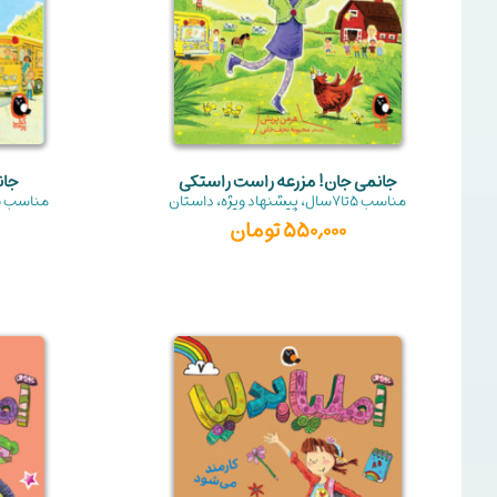
جانمی جان! مزرعه راست راستکی
جان
مناسب
5تا7سال
،
پیشنهاد ویژه
،
داستان
مناسب
5
550,000
تومان