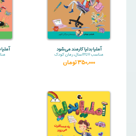
آملیا بدلیا کارمند می‌شود
آملیا 
مناسب
7تا12سال
،
رمان کودک
منا
350,000
تومان