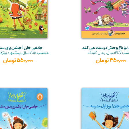
بدلیا باغ وحش درست می کند
جانمی جان! جشن پای س
سب
7تا12سال
،
رمان کودک
مناسب
5تا7سال
،
پیشنهاد ویژه
،
350,000
تومان
550,000
تومان