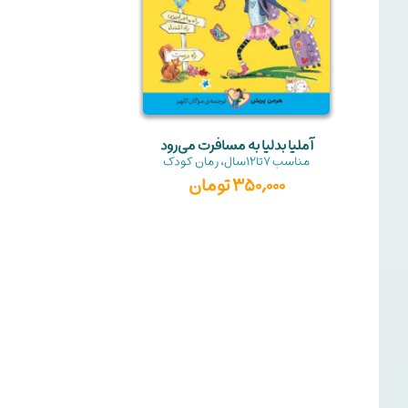
آملیا بدلیا به مسافرت می‌رود
مناسب
7تا12سال
،
رمان کودک
350,000
تومان